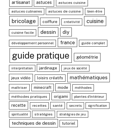
artisanat
astuces
astuces cuisine
astuces culinaires
astuces de cuisine
bien-être
bricolage
cuisine
coiffure
créativité
dessin
diy
cuisine facile
france
développement personnel
guide complet
guide pratique
géométrie
jardinage
interprétation
jeux de société
mathématiques
jeux vidéo
loisirs créatifs
mode
minecraft
maîtriser
méthodes
origami
méthodes pratiques
plantes d'intérieur
recette
recettes
santé
secrets
signification
stratégies
spiritualité
stratégies de jeu
techniques de dessin
tutoriel