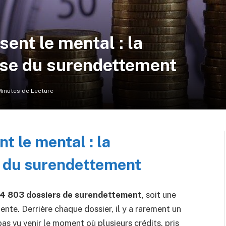
ent le mental : la
use du surendettement
Minutes de Lecture
t le mental : la
e du surendettement
4 803 dossiers de surendettement
, soit une
nte. Derrière chaque dossier, il y a rarement un
 pas vu venir le moment où plusieurs crédits, pris