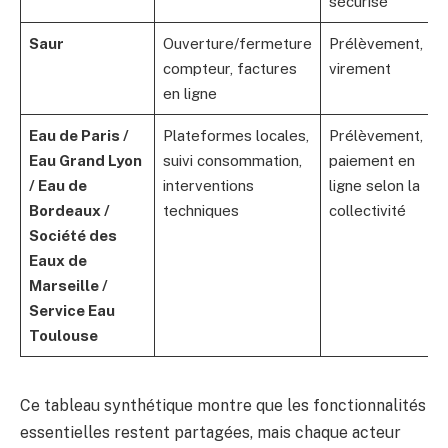
sécurisé
u
Saur
Ouverture/fermeture
Prélèvement,
S
compteur, factures
virement
e
en ligne
c
Eau de Paris /
Plateformes locales,
Prélèvement,
O
Eau Grand Lyon
suivi consommation,
paiement en
a
/ Eau de
interventions
ligne selon la
p
Bordeaux /
techniques
collectivité
t
Société des
Eaux de
Marseille /
Service Eau
Toulouse
Ce tableau synthétique montre que les fonctionnalités
essentielles restent partagées, mais chaque acteur