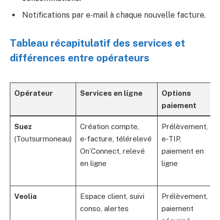
Notifications par e‑mail à chaque nouvelle facture.
Tableau récapitulatif des services et
différences entre opérateurs
Opérateur
Services en ligne
Options
P
paiement
Suez
Création compte,
Prélèvement,
F
(Toutsurmoneau)
e‑facture, télérelevé
e‑TIP,
b
On’Connect, relevé
paiement en
en ligne
ligne
g
m
Veolia
Espace client, suivi
Prélèvement,
conso, alertes
paiement
f