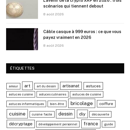
L’avenir de la crypto XRP en 2026 : trois
scénarios qui tiennent debout
8 août 2026
Câble casque à 999 euros : ce que vous
payez vraiment en 2026
8 août 2026
ÉTIQUETTES
art
artisanat
astuces
amour
art du dessin
astuces cuisine
astuces de cuisine
astuces culinaires
bricolage
coiffure
astuces informatiques
bien-être
cuisine
dessin
diy
découverte
cuisine facile
france
décryptage
guide
développement personnel