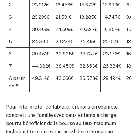
2
23.012€
18.456€
15.672€
12.639€
8.00
3
26.299€
21.531€
18.285€
14.747€
9.60
4
30.409€
24.609€
20.897€
16.854€
11.20
5
34.519€
29.223€
24.815€
20.014€
13.6
6
39.451€
33.835€
28.734€
23.176€
16.0
7
44.382€
38.450€
32.653€
26.334€
18.4
À partir
49.314€
43.066€
36.573€
29.494€
20.8
de 8
Pour interpréter ce tableau, prenons un exemple
concret : une famille avec deux enfants à charge
pourra bénéficier de la bourse au taux maximum
(échelon 6) si son revenu fiscal de référence ne