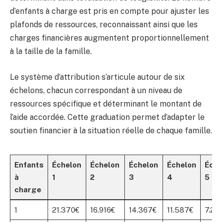
d’enfants à charge est pris en compte pour ajuster les
plafonds de ressources, reconnaissant ainsi que les
charges financières augmentent proportionnellement
à la taille de la famille.
Le système d’attribution s’articule autour de six
échelons, chacun correspondant à un niveau de
ressources spécifique et déterminant le montant de
l’aide accordée. Cette graduation permet d’adapter le
soutien financier à la situation réelle de chaque famille.
Enfants
Échelon
Échelon
Échelon
Échelon
Éche
à
1
2
3
4
5
charge
1
21.370€
16.916€
14.367€
11.587€
7.20