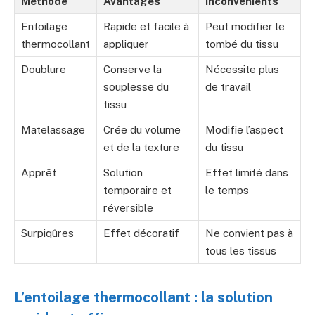
Méthode
Avantages
Inconvénients
Entoilage
Rapide et facile à
Peut modifier le
thermocollant
appliquer
tombé du tissu
Doublure
Conserve la
Nécessite plus
souplesse du
de travail
tissu
Matelassage
Crée du volume
Modifie l’aspect
et de la texture
du tissu
Apprêt
Solution
Effet limité dans
temporaire et
le temps
réversible
Surpiqûres
Effet décoratif
Ne convient pas à
tous les tissus
L’entoilage thermocollant : la solution