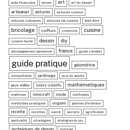
art
aide financière
amour
art du dessin
artisanat
astuces
astuces cuisine
astuces culinaires
astuces de cuisine
bien-être
bricolage
cuisine
coiffure
créativité
dessin
diy
cuisine facile
france
développement personnel
guide complet
guide pratique
géométrie
jardinage
interprétation
jeux de société
mathématiques
jeux vidéo
loisirs créatifs
mode
minecraft
maîtriser
méthodes
origami
méthodes pratiques
plantes d'intérieur
recette
recettes
santé
secrets
signification
stratégies
spiritualité
stratégies de jeu
techniques de dessin
tutoriel