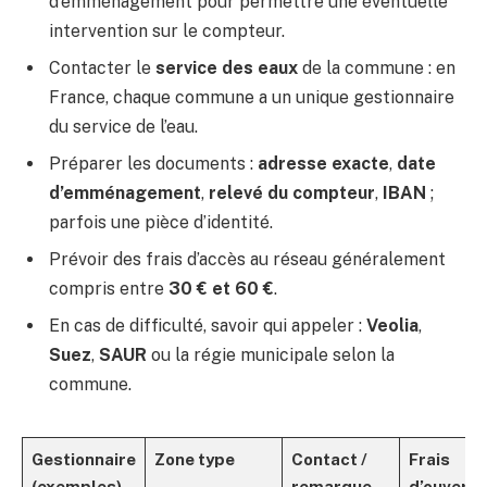
d’emménagement pour permettre une éventuelle
intervention sur le compteur.
Contacter le
service des eaux
de la commune : en
France, chaque commune a un unique gestionnaire
du service de l’eau.
Préparer les documents :
adresse exacte
,
date
d’emménagement
,
relevé du compteur
,
IBAN
;
parfois une pièce d’identité.
Prévoir des frais d’accès au réseau généralement
compris entre
30 € et 60 €
.
En cas de difficulté, savoir qui appeler :
Veolia
,
Suez
,
SAUR
ou la régie municipale selon la
commune.
Gestionnaire
Zone type
Contact /
Frais
(exemples)
remarque
d’ouvertu