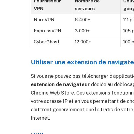
Fournisseur
Nombre de
Couv
VPN
serveurs
géog
NordVPN
6 400+
111 p
ExpressVPN
3 000+
105 
CyberGhost
12 000+
100 
Utiliser une extension de navigat
Si vous ne pouvez pas télécharger d’applicat
extension de navigateur
dédiée au déblocag
Chrome Web Store. Ces extensions fonctionne
votre adresse IP et en vous permettant de cho
chiffrent généralement que le trafic de votre
Internet.