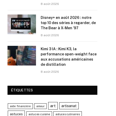
8 août 2026
Disney+ en août 2026 : notre
top 10 des séries à regarder, de
The Bear à X-Men ’97
8 août 2026
Kimi 3 IA : Kimi K3, la
performance open-weight face
aux accusations américaines
de distillation
8 août 2026
ÉTIQUETTES
art
artisanat
aide financière
amour
astuces
astuces cuisine
astuces culinaires