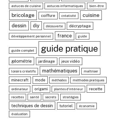
astuces de cuisine
astuces informatiques
bien-être
bricolage
cuisine
coiffure
créativité
dessin
diy
décryptage
découverte
france
développement personnel
guide
guide pratique
guide complet
géométrie
jardinage
jeux vidéo
mathématiques
loisirs créatifs
maîtriser
minecraft
mode
méthodes pratiques
méthodes
recette
origami
ordinateur
plantes d'intérieur
santé
stratégies
recettes
secrets
techniques de dessin
tutoriel
économie
évaluation