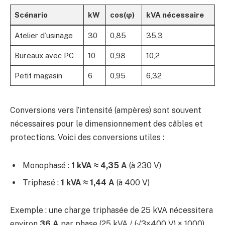
Scénario
kW
cos(φ)
kVA nécessaire
Atelier d’usinage
30
0,85
35,3
Bureaux avec PC
10
0,98
10,2
Petit magasin
6
0,95
6,32
Conversions vers l’intensité (ampères) sont souvent
nécessaires pour le dimensionnement des câbles et
protections. Voici des conversions utiles :
Monophasé :
1 kVA ≈ 4,35 A
(à 230 V)
Triphasé :
1 kVA ≈ 1,44 A
(à 400 V)
Exemple : une charge triphasée de 25 kVA nécessitera
environ
36 A
par phase (25 kVA / (√3×400 V) × 1000).