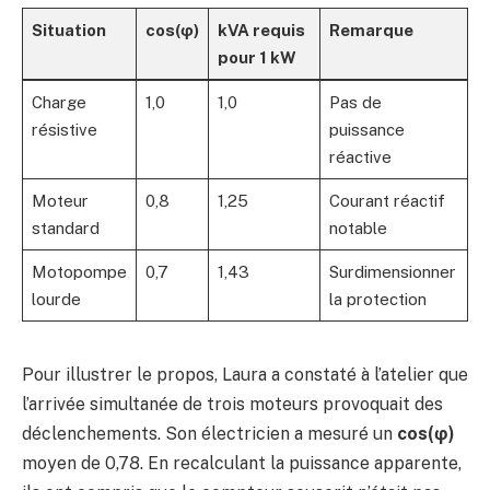
Situation
cos(φ)
kVA requis
Remarque
pour 1 kW
Charge
1,0
1,0
Pas de
résistive
puissance
réactive
Moteur
0,8
1,25
Courant réactif
standard
notable
Motopompe
0,7
1,43
Surdimensionner
lourde
la protection
Pour illustrer le propos, Laura a constaté à l’atelier que
l’arrivée simultanée de trois moteurs provoquait des
déclenchements. Son électricien a mesuré un
cos(φ)
moyen de 0,78. En recalculant la puissance apparente,