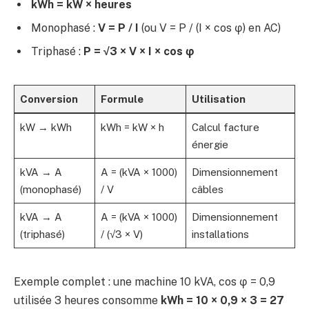
kWh = kW × heures
Monophasé :
V = P / I
(ou V = P / (I × cos φ) en AC)
Triphasé :
P = √3 × V × I × cos φ
Conversion
Formule
Utilisation
kW → kWh
kWh = kW × h
Calcul facture
énergie
kVA → A
A = (kVA × 1000)
Dimensionnement
(monophasé)
/ V
câbles
kVA → A
A = (kVA × 1000)
Dimensionnement
(triphasé)
/ (√3 × V)
installations
Exemple complet : une machine 10 kVA, cos φ = 0,9
utilisée 3 heures consomme
kWh = 10 × 0,9 × 3 = 27