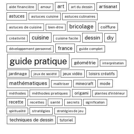
art
artisanat
aide financière
amour
art du dessin
astuces
astuces cuisine
astuces culinaires
bricolage
coiffure
astuces de cuisine
bien-être
cuisine
dessin
diy
créativité
cuisine facile
france
développement personnel
guide complet
guide pratique
géométrie
interprétation
jardinage
jeux vidéo
loisirs créatifs
jeux de société
mathématiques
mode
minecraft
maîtriser
origami
méthodes
méthodes pratiques
plantes d'intérieur
recette
recettes
santé
secrets
signification
stratégies
spiritualité
stratégies de jeu
techniques de dessin
tutoriel