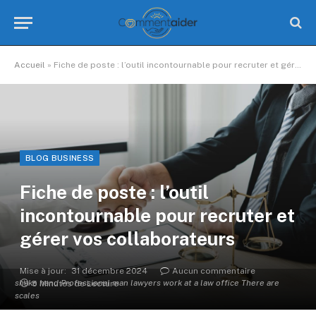
Accueil
»
Fiche de poste : l’outil incontournable pour recruter et gérer vos collaborateurs
BLOG BUSINESS
Fiche de poste : l’outil
incontournable pour recruter et
gérer vos collaborateurs
Mise à jour:
31 décembre 2024
Aucun commentaire
shake hand Professional man lawyers work at a law office There are
5 Minutes de Lecture
scales