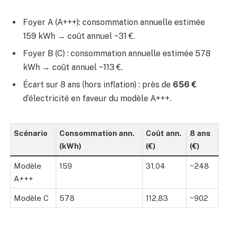
Foyer A (A+++): consommation annuelle estimée
159 kWh → coût annuel ~31 €.
Foyer B (C) : consommation annuelle estimée 578
kWh → coût annuel ~113 €.
Écart sur 8 ans (hors inflation) : près de
656 €
d’électricité en faveur du modèle A+++.
Scénario
Consommation ann.
Coût ann.
8 ans
(kWh)
(€)
(€)
Modèle
159
31,04
~248
A+++
Modèle C
578
112,83
~902