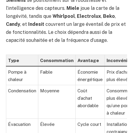
Siemens
se positionnent sur la robustesse et
l’intelligence des capteurs.
Miele
joue la carte de la
longévité, tandis que
Whirlpool
,
Electrolux
,
Beko
,
Candy
, et
Indesit
couvrent un large éventail de prix et
de fonctionnalités. Le choix dépendra aussi de la
capacité souhaitée et de la fréquence d’usage.
Type
Consommation
Avantage
Inconvénien
Pompe à
Faible
Économie
Prix d’achat
chaleur
énergétique
plus élevé
Condensation
Moyenne
Coût
Consommati
d’achat
plus élevée
abordable
qu’une pom
à chaleur
Évacuation
Élevée
Cycle court
Installation
contraignant