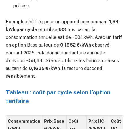
précise.
Exemple chiffré : pour un appareil consommant
1,64
kWh par cycle
et utilisé 183 fois par an, la
consommation annuelle est de ~301 kWh. Avec un tarif
en option Base autour de
0,1952 €/kWh
observé
courant 2025, cela donne une facture annuelle
d’environ
~58,8 €
. Si vous utilisez les heures creuses
au tarif de
0,1635 €/kWh
, la facture descend
sensiblement.
Tableau : coût par cycle selon l’option
tarifaire
Consommation
Prix Base
Coût
Prix HC
Coût
(kWh)
(€/kWh)
par
(€/kWh)
HC