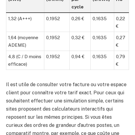
cycle
1,32 (A+++)
0,1952
0,26 €
0,1635
0,22
€
1,64 (moyenne
0,1952
0,32 €
0,1635
0,27
ADEME)
€
4,8 (C / D moins
0,1952
0,94 €
0,1635
0,79
efficace)
€
Il est utile de consulter votre facture ou votre espace
client pour connaître votre tarif exact. Pour ceux qui
souhaitent effectuer une simulation simple, certains
sites proposent des calculateurs interactifs qui
reposent sur les mêmes principes. Si vous êtes
curieux des ordres de grandeur d’autres postes, un
comparatif montre, par exemple, ce que coûte une