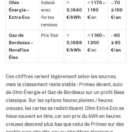
Ohm
Indexé
≈
≈
1 170 –
–
70
Énergie –
avec
0,1640
1 190
à 100
Extra Eco
fortes
€/kWh
€
/an
€/an
remises
Gaz de
Prix fixe
≈
≈
1 160 –
–
60
Bordeaux –
0,1689
1 200
à 90
NovaFixe
€/kWh
€
/an
€/an
Élec
Ces chiffres varient légèrement selon les sources,
mais le classement reste stable : Primeo devant, suivi
de Ohm Énergie et Gaz de Bordeaux sur un profil Base
classique. Sur les options
heures pleines / heures
creuses
, les cartes se redistribuent. Ohm Extra Eco se
hisse souvent en tête, car son prix du kWh en heures
creuses descend plus bas que celui de Primeo sur des