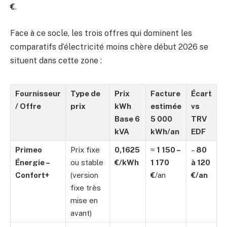
€
.
Face à ce socle, les trois offres qui dominent les
comparatifs d’électricité moins chère début 2026 se
situent dans cette zone :
Fournisseur
Type de
Prix
Facture
Écart
/ Offre
prix
kWh
estimée
vs
Base 6
5 000
TRV
kVA
kWh/an
EDF
Primeo
Prix fixe
0,1625
≈
1 150 –
–
80
Énergie –
ou stable
€/kWh
1 170
à 120
Confort+
(version
€
/an
€/an
fixe très
mise en
avant)