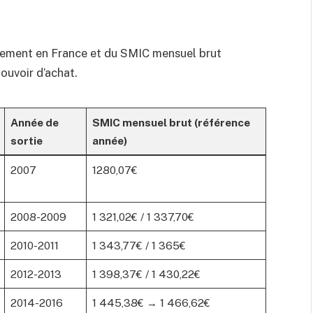
ancement en France et du SMIC mensuel brut
ouvoir d’achat.
Année de
SMIC mensuel brut (référence
sortie
année)
2007
1280,07€
2008-2009
1 321,02€ / 1 337,70€
2010-2011
1 343,77€ / 1 365€
2012-2013
1 398,37€ / 1 430,22€
2014-2016
1 445,38€ → 1 466,62€