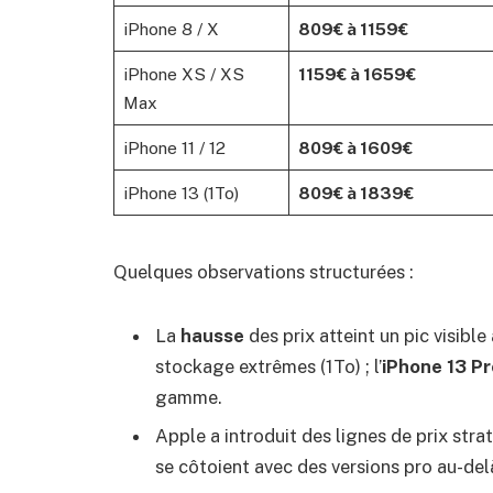
iPhone 8 / X
809€ à 1159€
iPhone XS / XS
1159€ à 1659€
Max
iPhone 11 / 12
809€ à 1609€
iPhone 13 (1To)
809€ à 1839€
Quelques observations structurées :
La
hausse
des prix atteint un pic visibl
stockage extrêmes (1To) ; l’
iPhone 13 P
gamme.
Apple a introduit des lignes de prix str
se côtoient avec des versions pro au-del