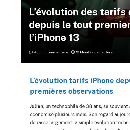
L’évolution des tarifs
depuis le tout premie
l’iPhone 13
Aucun commentaire
12 Minutes de Lecture
L’évolution tarifs iPhone dep
premières observations
Julien
, un technophile de 38 ans, se souvient a
économisé plusieurs mois. Son regard aujourd’h
dépasse largement la simple évolution techniq