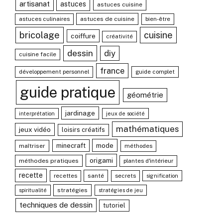
artisanat
astuces
astuces cuisine
astuces culinaires
astuces de cuisine
bien-être
bricolage
cuisine
coiffure
créativité
dessin
diy
cuisine facile
france
développement personnel
guide complet
guide pratique
géométrie
jardinage
interprétation
jeux de société
mathématiques
jeux vidéo
loisirs créatifs
mode
minecraft
maîtriser
méthodes
origami
méthodes pratiques
plantes d'intérieur
recette
recettes
santé
secrets
signification
stratégies
spiritualité
stratégies de jeu
techniques de dessin
tutoriel