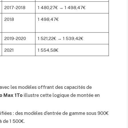
2017-2018
1 480,27€ → 1 498,47€
2018
1 498,47€
2019-2020
1 521,22€ → 1 539,42€
2021
1 554,58€
e avec les modèles offrant des capacités de
ro Max 1To
illustre cette logique de montée en
atifiées : des modèles d’entrée de gamme sous 900€
à de 1 500€.