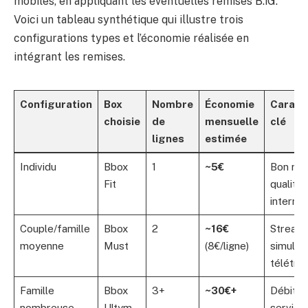
mobiles, en appliquant les éventuelles remises B.iG.
Voici un tableau synthétique qui illustre trois
configurations types et l’économie réalisée en
intégrant les remises.
Configuration
Box
Nombre
Économie
Caract
choisie
de
mensuelle
clé
lignes
estimée
Individu
Bbox
1
~5€
Bon rap
Fit
qualité/
interne
Couple/famille
Bbox
2
~16€
Stream
moyenne
Must
(8€/ligne)
simultan
télétrav
Famille
Bbox
3+
~30€+
Débit m
nombreuse
Ultym
service