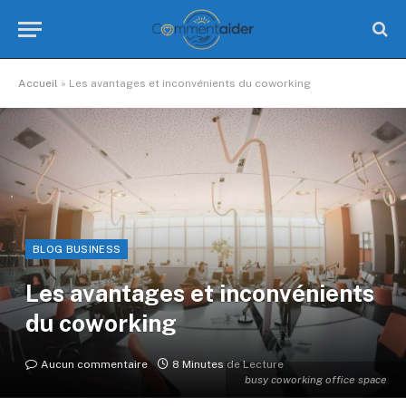
Accueil
»
Les avantages et inconvénients du coworking
BLOG BUSINESS
Les avantages et inconvénients
du coworking
Aucun commentaire
8 Minutes de Lecture
busy coworking office space