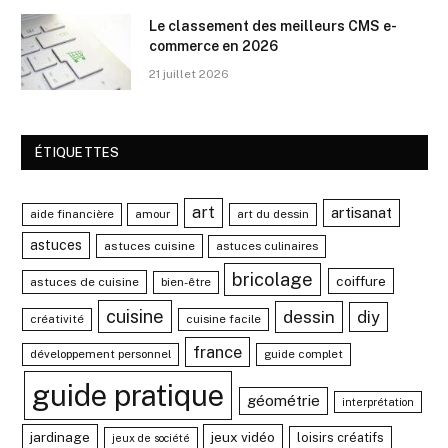
Le classement des meilleurs CMS e-
commerce en 2026
21 juillet 2026
ÉTIQUETTES
art
artisanat
aide financière
amour
art du dessin
astuces
astuces cuisine
astuces culinaires
bricolage
coiffure
astuces de cuisine
bien-être
cuisine
dessin
diy
créativité
cuisine facile
france
développement personnel
guide complet
guide pratique
géométrie
interprétation
jardinage
jeux vidéo
loisirs créatifs
jeux de société