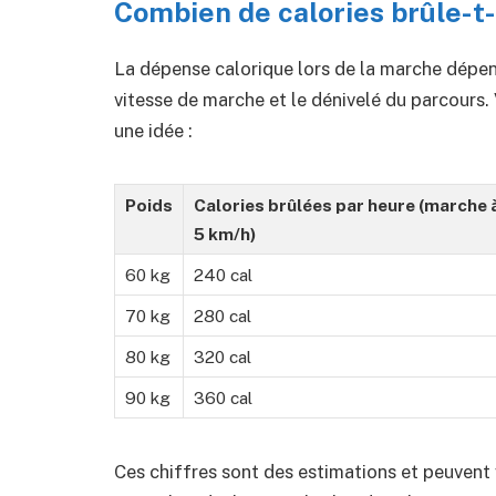
Combien de calories brûle-t
La dépense calorique lors de la marche dépen
vitesse de marche et le dénivelé du parcours.
une idée :
Poids
Calories brûlées par heure (marche 
5 km/h)
60 kg
240 cal
70 kg
280 cal
80 kg
320 cal
90 kg
360 cal
Ces chiffres sont des estimations et peuvent v