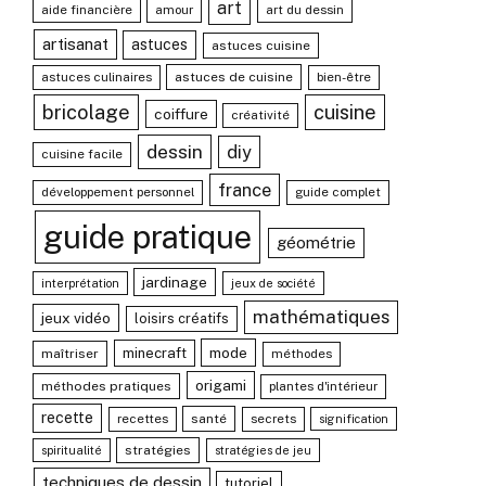
art
aide financière
amour
art du dessin
artisanat
astuces
astuces cuisine
astuces culinaires
astuces de cuisine
bien-être
bricolage
cuisine
coiffure
créativité
dessin
diy
cuisine facile
france
développement personnel
guide complet
guide pratique
géométrie
jardinage
interprétation
jeux de société
mathématiques
jeux vidéo
loisirs créatifs
mode
minecraft
maîtriser
méthodes
origami
méthodes pratiques
plantes d'intérieur
recette
recettes
santé
secrets
signification
stratégies
spiritualité
stratégies de jeu
techniques de dessin
tutoriel