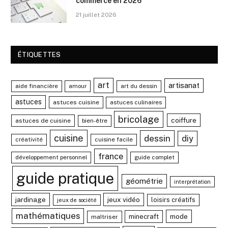
commerce en 2026
21 juillet 2026
ÉTIQUETTES
art
artisanat
aide financière
amour
art du dessin
astuces
astuces cuisine
astuces culinaires
bricolage
coiffure
astuces de cuisine
bien-être
cuisine
dessin
diy
créativité
cuisine facile
france
développement personnel
guide complet
guide pratique
géométrie
interprétation
jardinage
jeux vidéo
loisirs créatifs
jeux de société
mathématiques
mode
minecraft
maîtriser