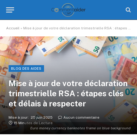
Accueil
»
Mise à jour de votre déclaration trimestrielle RSA : étapes clés et délais à respecter
BLOG DES AIDES
Mise à jour de votre déclaration
trimestrielle RSA : étapes clés
et délais à respecter
Mise à jour:
25 juin 2025
Aucun commentaire
15 Minutes de Lecture
Euro money currency banknotes frame on blue background