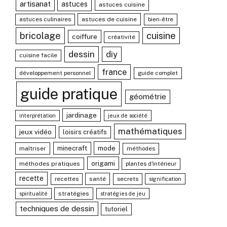
artisanat
astuces
astuces cuisine
astuces culinaires
astuces de cuisine
bien-être
bricolage
cuisine
coiffure
créativité
dessin
diy
cuisine facile
france
développement personnel
guide complet
guide pratique
géométrie
jardinage
interprétation
jeux de société
mathématiques
jeux vidéo
loisirs créatifs
mode
minecraft
maîtriser
méthodes
origami
méthodes pratiques
plantes d'intérieur
recette
recettes
santé
secrets
signification
stratégies
spiritualité
stratégies de jeu
techniques de dessin
tutoriel