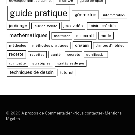
développement personnel
guide complet
guide pratique
géométrie
interprétation
jardinage
jeux vidéo
loisirs créatifs
jeux de société
mathématiques
mode
minecraft
maîtriser
origami
méthodes
méthodes pratiques
plantes d'intérieur
recette
recettes
santé
secrets
signification
stratégies
spiritualité
stratégies de jeu
techniques de dessin
tutoriel
© 2026
A propos de Commentaider
-
Nous contacter
-
Mentions
légales