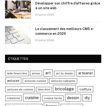
Développer son chiffre d’affaires grâce
à un site web
21 juillet 2026
Le classement des meilleurs CMS e-
commerce en 2026
21 juillet 2026
ÉTIQUETTES
art
artisanat
aide financière
amour
art du dessin
astuces
astuces cuisine
astuces culinaires
bricolage
coiffure
astuces de cuisine
bien-être
cuisine
dessin
diy
créativité
cuisine facile
france