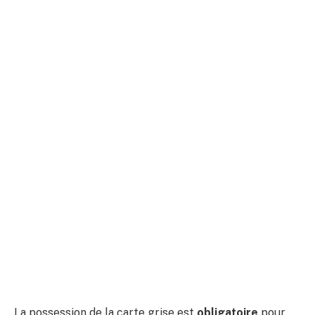
La
possession de la carte grise
est
obligatoire
pour