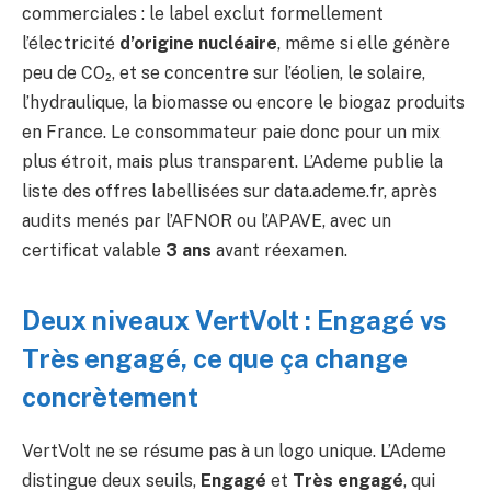
commerciales : le label exclut formellement
l’électricité
d’origine nucléaire
, même si elle génère
peu de CO₂, et se concentre sur l’éolien, le solaire,
l’hydraulique, la biomasse ou encore le biogaz produits
en France. Le consommateur paie donc pour un mix
plus étroit, mais plus transparent. L’Ademe publie la
liste des offres labellisées sur data.ademe.fr, après
audits menés par l’AFNOR ou l’APAVE, avec un
certificat valable
3 ans
avant réexamen.
Deux niveaux VertVolt : Engagé vs
Très engagé, ce que ça change
concrètement
VertVolt ne se résume pas à un logo unique. L’Ademe
distingue deux seuils,
Engagé
et
Très engagé
, qui