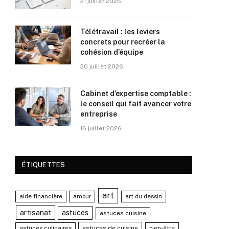
21 juillet 2026
Télétravail : les leviers
concrets pour recréer la
cohésion d’équipe
20 juillet 2026
Cabinet d’expertise comptable :
le conseil qui fait avancer votre
entreprise
16 juillet 2026
ÉTIQUETTES
art
aide financière
amour
art du dessin
artisanat
astuces
astuces cuisine
astuces culinaires
astuces de cuisine
bien-être