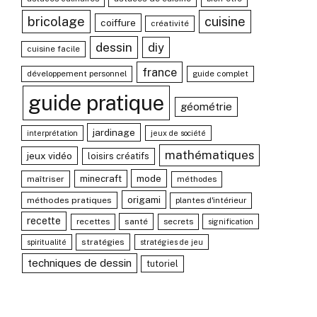
bricolage
cuisine
coiffure
créativité
dessin
diy
cuisine facile
france
développement personnel
guide complet
guide pratique
géométrie
jardinage
interprétation
jeux de société
mathématiques
jeux vidéo
loisirs créatifs
mode
minecraft
maîtriser
méthodes
origami
méthodes pratiques
plantes d'intérieur
recette
recettes
santé
secrets
signification
stratégies
spiritualité
stratégies de jeu
techniques de dessin
tutoriel