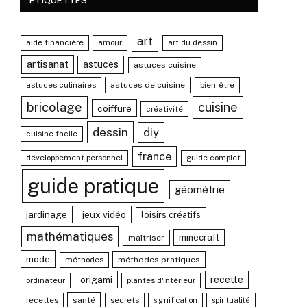
ÉTIQUETTES
art
aide financière
amour
art du dessin
artisanat
astuces
astuces cuisine
astuces culinaires
astuces de cuisine
bien-être
bricolage
cuisine
coiffure
créativité
dessin
diy
cuisine facile
france
développement personnel
guide complet
guide pratique
géométrie
jardinage
jeux vidéo
loisirs créatifs
mathématiques
minecraft
maîtriser
mode
méthodes
méthodes pratiques
origami
recette
ordinateur
plantes d'intérieur
recettes
santé
secrets
signification
spiritualité