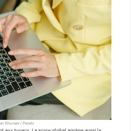
lav Shuraev / Pexels
t aux tuyaux. Le score global agrège aussi la