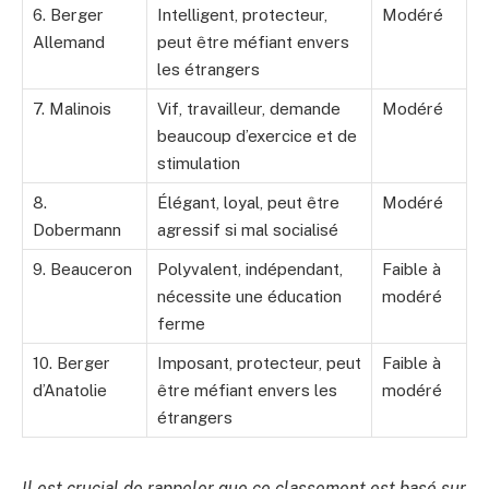
6. Berger
Intelligent, protecteur,
Modéré
Allemand
peut être méfiant envers
les étrangers
7. Malinois
Vif, travailleur, demande
Modéré
beaucoup d’exercice et de
stimulation
8.
Élégant, loyal, peut être
Modéré
Dobermann
agressif si mal socialisé
9. Beauceron
Polyvalent, indépendant,
Faible à
nécessite une éducation
modéré
ferme
10. Berger
Imposant, protecteur, peut
Faible à
d’Anatolie
être méfiant envers les
modéré
étrangers
Il est crucial de rappeler que ce classement est basé sur