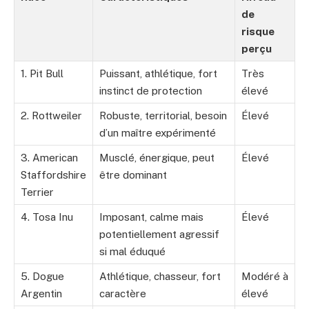
de
risque
perçu
1. Pit Bull
Puissant, athlétique, fort
Très
instinct de protection
élevé
2. Rottweiler
Robuste, territorial, besoin
Élevé
d’un maître expérimenté
3. American
Musclé, énergique, peut
Élevé
Staffordshire
être dominant
Terrier
4. Tosa Inu
Imposant, calme mais
Élevé
potentiellement agressif
si mal éduqué
5. Dogue
Athlétique, chasseur, fort
Modéré à
Argentin
caractère
élevé