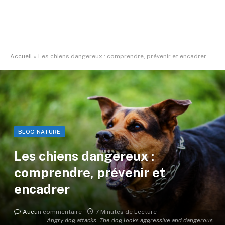
Accueil
»
Les chiens dangereux : comprendre, prévenir et encadrer
BLOG NATURE
Les chiens dangereux :
comprendre, prévenir et
encadrer
Aucun commentaire
7 Minutes de Lecture
Angry dog attacks. The dog looks aggressive and dangerous.