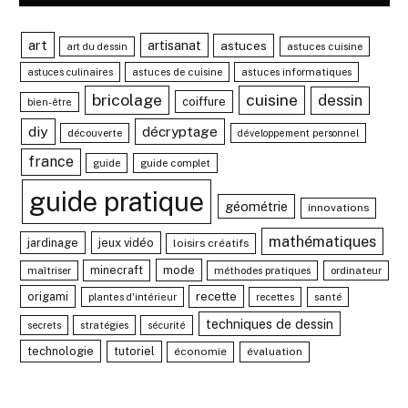
art
artisanat
astuces
astuces cuisine
art du dessin
astuces de cuisine
astuces informatiques
astuces culinaires
bricolage
cuisine
dessin
coiffure
bien-être
diy
décryptage
découverte
développement personnel
france
guide
guide complet
guide pratique
géométrie
innovations
mathématiques
jardinage
jeux vidéo
loisirs créatifs
minecraft
mode
maîtriser
méthodes pratiques
ordinateur
recette
origami
santé
plantes d'intérieur
recettes
techniques de dessin
stratégies
secrets
sécurité
technologie
tutoriel
économie
évaluation