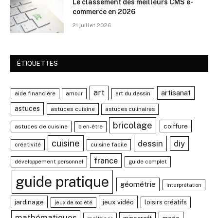
Le classement des meilleurs CMS e-
commerce en 2026
21 juillet 2026
ÉTIQUETTES
art
artisanat
aide financière
amour
art du dessin
astuces
astuces cuisine
astuces culinaires
bricolage
coiffure
astuces de cuisine
bien-être
cuisine
dessin
diy
créativité
cuisine facile
france
développement personnel
guide complet
guide pratique
géométrie
interprétation
jardinage
jeux vidéo
loisirs créatifs
jeux de société
mathématiques
mode