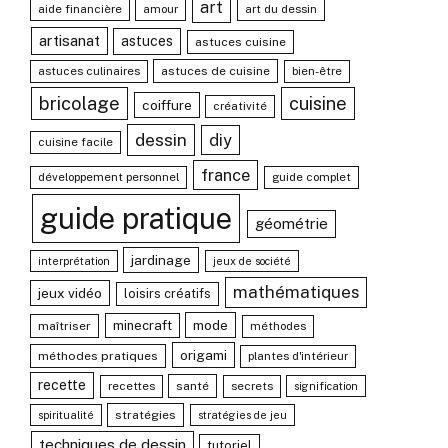
art
aide financière
amour
art du dessin
artisanat
astuces
astuces cuisine
astuces culinaires
astuces de cuisine
bien-être
bricolage
cuisine
coiffure
créativité
dessin
diy
cuisine facile
france
développement personnel
guide complet
guide pratique
géométrie
jardinage
interprétation
jeux de société
mathématiques
jeux vidéo
loisirs créatifs
mode
minecraft
maîtriser
méthodes
origami
méthodes pratiques
plantes d'intérieur
recette
recettes
santé
secrets
signification
stratégies
spiritualité
stratégies de jeu
techniques de dessin
tutoriel