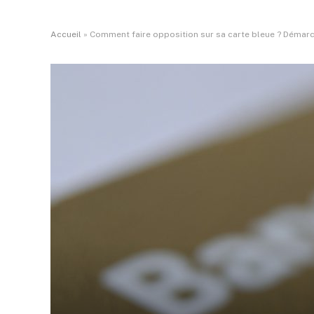
Accueil
»
Comment faire opposition sur sa carte bleue ? Démar