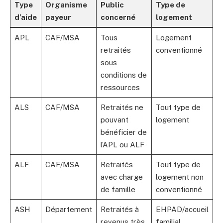
Type
Organisme
Public
Type de
d’aide
payeur
concerné
logement
APL
CAF/MSA
Tous
Logement
retraités
conventionné
sous
conditions de
ressources
ALS
CAF/MSA
Retraités ne
Tout type de
pouvant
logement
bénéficier de
l’APL ou ALF
ALF
CAF/MSA
Retraités
Tout type de
avec charge
logement non
de famille
conventionné
ASH
Département
Retraités à
EHPAD/accueil
revenus très
familial