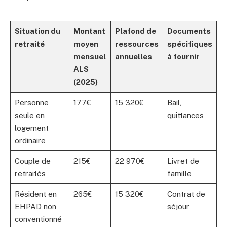
Situation du
Montant
Plafond de
Documents
retraité
moyen
ressources
spécifiques
mensuel
annuelles
à fournir
ALS
(2025)
Personne
177€
15 320€
Bail,
seule en
quittances
logement
ordinaire
Couple de
215€
22 970€
Livret de
retraités
famille
Résident en
265€
15 320€
Contrat de
EHPAD non
séjour
conventionné