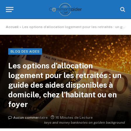
Accueil
»
Les options d’allocation logement pour les retraités : un guide des aides disponibles à domicile, chez l’habitant ou en foyer
BLOG DES AIDES
Les options d’allocation
logement pour les retraités : un
guide des aides disponibles à
domicile, chez l’habitant ou en
foyer
Aucun commentaire
16 Minutes de Lecture
keys and money banknotes on golden background