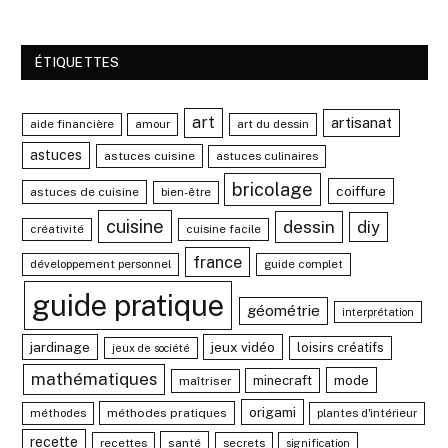
ÉTIQUETTES
art
artisanat
aide financière
amour
art du dessin
astuces
astuces cuisine
astuces culinaires
bricolage
coiffure
astuces de cuisine
bien-être
cuisine
dessin
diy
créativité
cuisine facile
france
développement personnel
guide complet
guide pratique
géométrie
interprétation
jardinage
jeux vidéo
loisirs créatifs
jeux de société
mathématiques
mode
minecraft
maîtriser
origami
méthodes
méthodes pratiques
plantes d'intérieur
recette
recettes
santé
secrets
signification