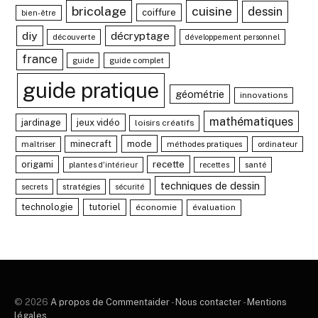
bricolage
cuisine
dessin
coiffure
bien-être
diy
décryptage
découverte
développement personnel
france
guide
guide complet
guide pratique
géométrie
innovations
mathématiques
jardinage
jeux vidéo
loisirs créatifs
minecraft
mode
maîtriser
méthodes pratiques
ordinateur
recette
origami
santé
plantes d'intérieur
recettes
techniques de dessin
stratégies
secrets
sécurité
technologie
tutoriel
économie
évaluation
© 2026
A propos de Commentaider
-
Nous contacter
-
Mentions
légales