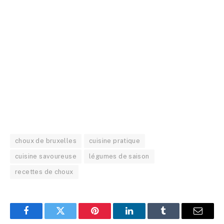
choux de bruxelles
cuisine pratique
cuisine savoureuse
légumes de saison
recettes de choux
Facebook
Twitter
Pinterest
LinkedIn
Tumblr
E-