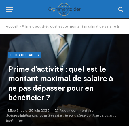
Accueil
»
Prime d’activité : quel est le montant maximal de salaire à ne pas dépasser pour en bénéficier ?
BLOG DES AIDES
Prime d’activité : quel est le
montant maximal de salaire à
ne pas dépasser pour en
bénéficier ?
Mise à jour:
29 juin 2025
Aucun commentaire
Successful financier counting salary in euro close up. Man calculating
16 Minutes de Lecture
banknotes