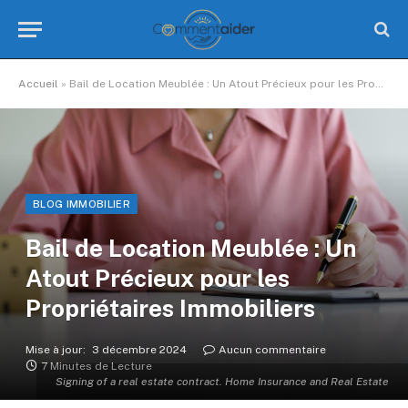
Accueil
»
Bail de Location Meublée : Un Atout Précieux pour les Propriétaires Immobiliers
BLOG IMMOBILIER
Bail de Location Meublée : Un
Atout Précieux pour les
Propriétaires Immobiliers
Mise à jour:
3 décembre 2024
Aucun commentaire
7 Minutes de Lecture
Signing of a real estate contract. Home Insurance and Real Estate