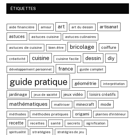
ÉTIQUETTES
art
artisanat
aide financière
amour
art du dessin
astuces
astuces cuisine
astuces culinaires
bricolage
coiffure
astuces de cuisine
bien-être
cuisine
dessin
diy
créativité
cuisine facile
france
développement personnel
guide complet
guide pratique
géométrie
interprétation
jardinage
jeux vidéo
loisirs créatifs
jeux de société
mathématiques
mode
minecraft
maîtriser
origami
méthodes
méthodes pratiques
plantes d'intérieur
recette
recettes
santé
secrets
signification
stratégies
spiritualité
stratégies de jeu