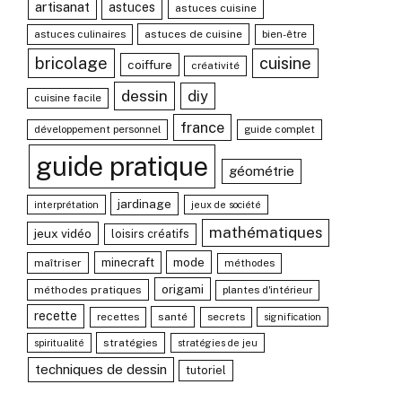
artisanat
astuces
astuces cuisine
astuces culinaires
astuces de cuisine
bien-être
bricolage
cuisine
coiffure
créativité
dessin
diy
cuisine facile
france
développement personnel
guide complet
guide pratique
géométrie
jardinage
interprétation
jeux de société
mathématiques
jeux vidéo
loisirs créatifs
mode
minecraft
maîtriser
méthodes
origami
méthodes pratiques
plantes d'intérieur
recette
recettes
santé
secrets
signification
stratégies
spiritualité
stratégies de jeu
techniques de dessin
tutoriel