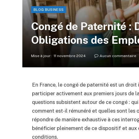
BLOG BUSINESS
Congé de Paternité : 
Obligations des Empl
Mise à jour:
11 novembre 2024
Aucun commentaire
En France, le congé de paternité est un droit 
participer activement aux premiers jours de l
questions subsistent autour de ce congé : qui 
comment est-il rémunéré et quelles sont les o
répondre de manière exhaustive à ces interrog
bénéficier pleinement de ce dispositif et aux
conditions.