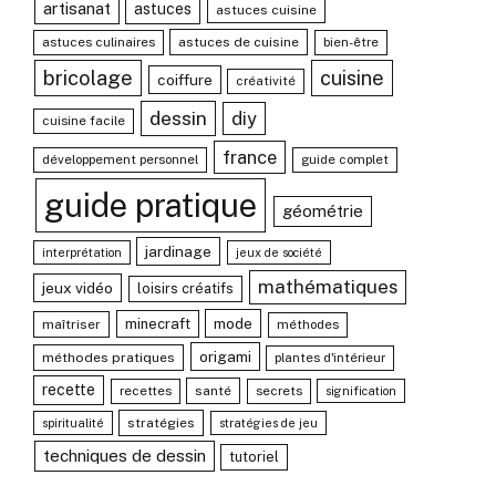
artisanat
astuces
astuces cuisine
astuces culinaires
astuces de cuisine
bien-être
bricolage
cuisine
coiffure
créativité
dessin
diy
cuisine facile
france
développement personnel
guide complet
guide pratique
géométrie
jardinage
interprétation
jeux de société
mathématiques
jeux vidéo
loisirs créatifs
mode
minecraft
maîtriser
méthodes
origami
méthodes pratiques
plantes d'intérieur
recette
recettes
santé
secrets
signification
stratégies
spiritualité
stratégies de jeu
techniques de dessin
tutoriel