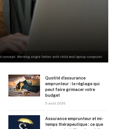
d concept. Working single father with child and laptop computer
Quotité d’assurance
emprunteur : le réglage qui
peut faire grimacer votre
budget
5 août 2026
Assurance emprunteur et mi-
temps thérapeutique : ce que