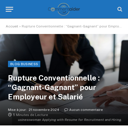
Accueil
»
Rupture Conventionnelle : “Gagnant-Gagnant” pour Employeur et Salarié
BLOG BUSINESS
Rupture Conventionnelle :
“Gagnant-Gagnant” pour
Employeur et Salarié
Mise à jour:
21 novembre 2024
Aucun commentaire
5 Minutes de Lecture
usinesswoman Applying with Resume for Recruitment and Hiring.