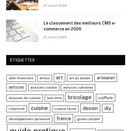
21 juillet 2026
Le classement des meilleurs CMS e-
commerce en 2026
21 juillet 2026
ÉTIQUETTES
art
artisanat
aide financière
amour
art du dessin
astuces
astuces cuisine
astuces culinaires
bricolage
coiffure
astuces de cuisine
bien-être
cuisine
dessin
diy
créativité
cuisine facile
france
développement personnel
guide complet