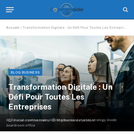
Accueil
»
Transformation Digitale : Un Défi Pour Toutes Les Entreprises
BLOG BUSINESS
Transformation Digitale : Un
Défi Pour Toutes Les
Entreprises
Multiracial creative team planning business market strategy inside
Aucun commentaire
10 Minutes de Lecture
boardroom office