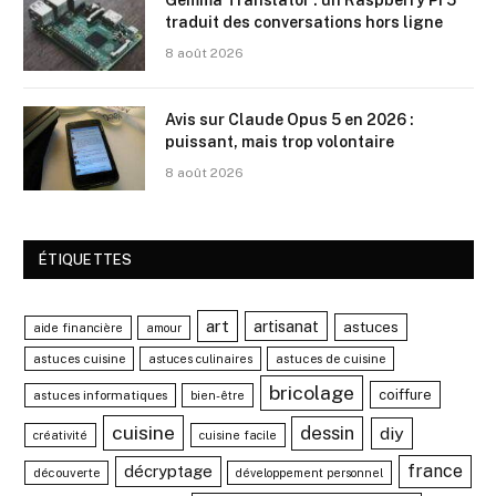
traduit des conversations hors ligne
8 août 2026
Avis sur Claude Opus 5 en 2026 :
puissant, mais trop volontaire
8 août 2026
ÉTIQUETTES
art
artisanat
astuces
aide financière
amour
astuces cuisine
astuces de cuisine
astuces culinaires
bricolage
coiffure
astuces informatiques
bien-être
cuisine
dessin
diy
créativité
cuisine facile
france
décryptage
découverte
développement personnel