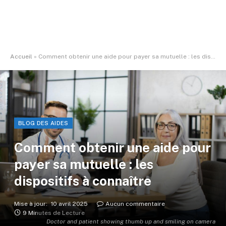
Accueil
»
Comment obtenir une aide pour payer sa mutuelle : les dispositifs à connaître
BLOG DES AIDES
Comment obtenir une aide pour
payer sa mutuelle : les
dispositifs à connaître
Mise à jour:
10 avril 2025
Aucun commentaire
9 Minutes de Lecture
Doctor and patient showing thumb up and smiling on camera